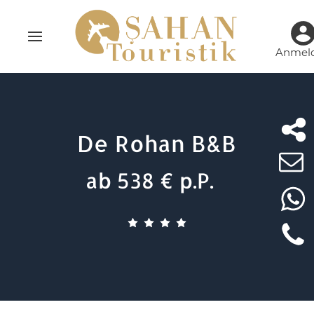
Anmel
De Rohan B&B
ab 538 € p.P.