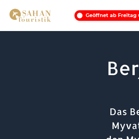
Geöffnet ab Freitag
Ber
Das Be
Myvat