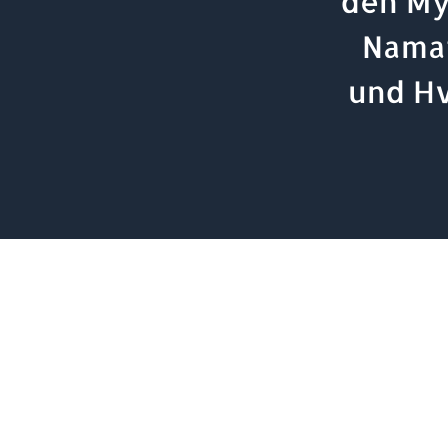
den My
Namaf
und Hv