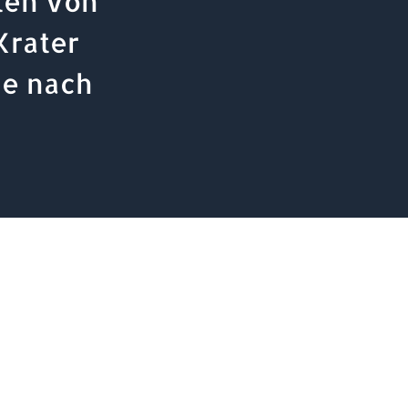
ten von
Krater
ie nach