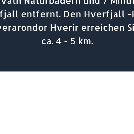
vatn Naturbädern und 7 Minu
jall entfernt. Den Hverfjall -
erarondor Hverir erreichen S
ca. 4 - 5 km.