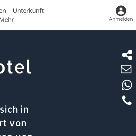
sen
Unterkunft
Mehr
Anmelden
otel
sich in
rt von