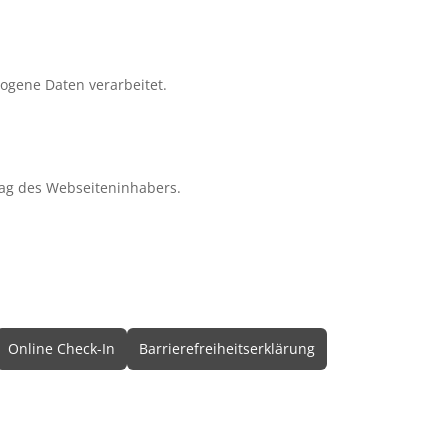
zogene Daten verarbeitet.
ag des Webseiteninhabers.
Online Check-In
Barrierefreiheitserklärung